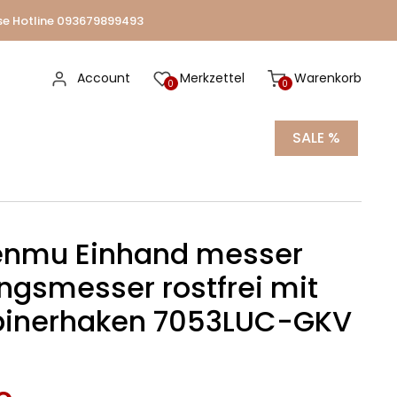
se Hotline 093679899493
Account
Merkzettel
Warenkorb
0
0
SALE %
enmu Einhand messer
ngsmesser rostfrei mit
binerhaken 7053LUC-GKV