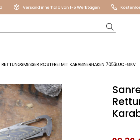
d
Versand innerhalb von 1-5 Werktagen
Kostenlo
 RETTUNGSMESSER ROSTFREI MIT KARABINERHAKEN 7053LUC-GKV
Sanr
Rettu
Kara