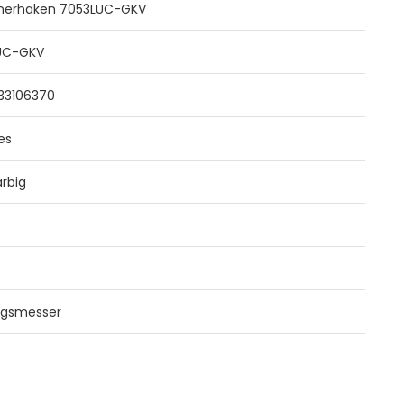
inerhaken 7053LUC-GKV
UC-GKV
33106370
es
rbig
ngsmesser