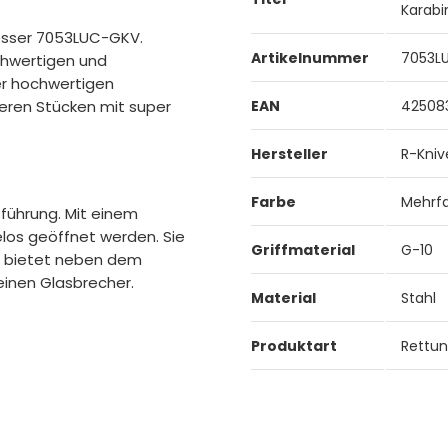
Karab
messer 7053LUC-GKV.
Artikelnummer
7053L
chwertigen und
er hochwertigen
eren Stücken mit super
EAN
42508
Hersteller
R-Kniv
Farbe
Mehrfa
führung. Mit einem
elos geöffnet werden. Sie
Griffmaterial
G-10
iff bietet neben dem
einen Glasbrecher.
Material
Stahl
Produktart
Rettu