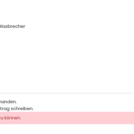
Glasbrecher
rhanden.
itrag schreiben.
zu können.